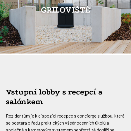
GRILOVIŠTĚ
Vstupní lobby s recepcí a
salónkem
Rezidentům je k dispozici recepce s concierge službou, která
se postará o řadu praktických všednodenních úkolů a
společně s kamerovým systémem nepřetržitě dohlíží na