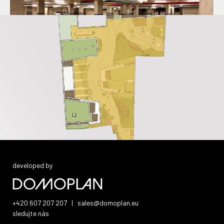
developed by
+420 607 207 207
|
sales@domoplan.eu
sledujte nás