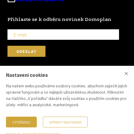
Přihlaste se k odběru novinek Domoplan
?
Nastavení cookies
DOMOPLAN a.s.
Trnitá 543/16, 602 00 Brno
Na našem webu používáme soubory cookies, abychom zajistili jejich
OR Krajský soud v Brně, oddíl B, vložka 7544, IČ 051 01 077, DIČ CZ 051 01
správné fungování a co nejlepší uživatelskou zkušenost. Kliknutím
077
na tlačítko „V pořádku“ dáváte svůj souhlas s použitím cookies pro
Upozornění: uvedené údaje a vyobrazení mají pouze nezávazný
účely:
měřicí a analytické, marketingové
.
orientační charakter a DOMOPLAN si vyhrazuje právo na změny.
Aktuální závazné informace je možné získat od pověřených pracovníků
V POŘÁDKU
UPRAVIT NASTAVENÍ
týmu DOMOPLAN.